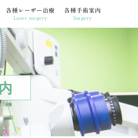
各種レーザー治療
各種手術案内
Laser surgery
Surgery
光凝固術
白内障手術
クロパルス閾値下凝固
硝子体手術
的レーザー線維柱帯形成術
緑内障手術
状別）
ザー虹彩切開術
硝子体注射
内
ンズ
Gレーザー後嚢切開術