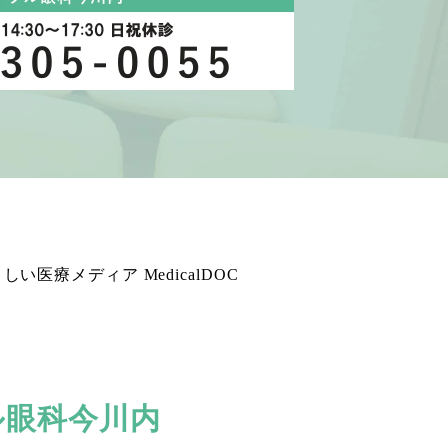
ル眼科今川内