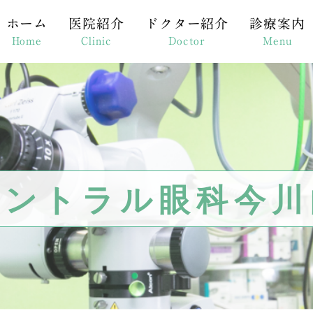
ホーム
医院紹介
ドクター紹介
診療案内
Home
Clinic
Doctor
Menu
当院の特徴
診療案内
網膜
機材紹介
初診の流れ
マイ
アクセス、診療時間
担当医表
選択
医院紹介（PDF）
目の病気（症
レー
セントラル眼科今川
コンタクトレ
YA