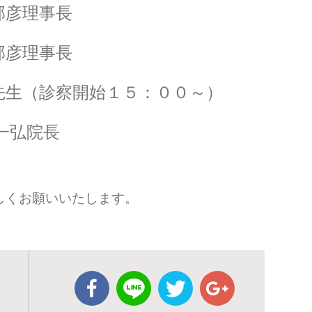
理事長
理事長
生（診察開始１５：００～）
一弘院長
しくお願いいたします。