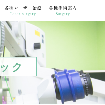
各種レーザー治療
各種手術案内
Laser surgery
Surgery
光凝固術
白内障手術
クロパルス閾値下凝固
硝子体手術
的レーザー線維柱帯形成術
緑内障手術
状別）
ザー虹彩切開術
硝子体注射
ック
ンズ
Gレーザー後嚢切開術