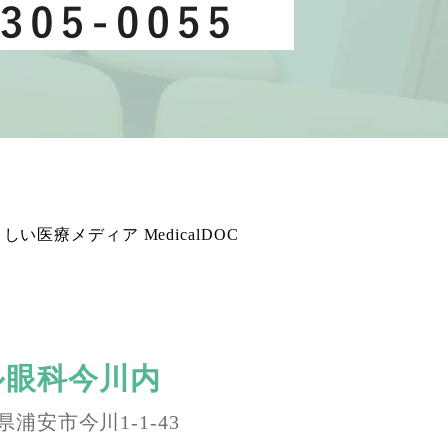
ル眼科今川内
葉県浦安市今川1-1-43